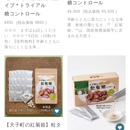
糖コントロール
イプ＊トライアル
¥4,909
(税込価格
¥5,400
)
糖コントロール
年齢とともに落ちにくくなる体
¥891
(税込価格
¥980
)
重、食後の重だるさ…**「紅菊
※※※ まずはお試しくださ
姫」**は、国産無農薬菊芋に含
い ※※※＊5日分（10粒×5
まれる天然イ...
包）【送料無料】年齢とともに
落ちにくくなる体...
【大子町の紅菊姫】粒タ