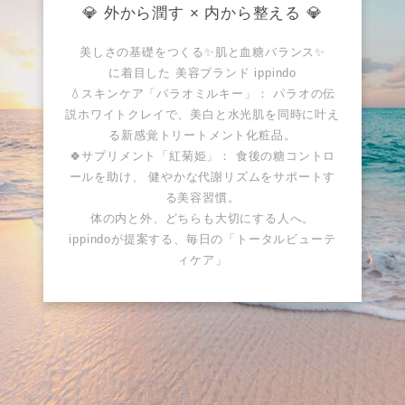
💎 外から潤す × 内から整える 💎
美しさの基礎をつくる✨肌と血糖バランス✨
に着目した 美容ブランド ippindo
💧スキンケア「パラオミルキー」： パラオの伝
説ホワイトクレイで、美白と水光肌を同時に叶え
る新感覚トリートメント化粧品。
🍀サプリメント「紅菊姫」： 食後の糖コントロ
ールを助け、 健やかな代謝リズムをサポートす
る美容習慣。
体の内と外、どちらも大切にする人へ。
ippindoが提案する、毎日の「トータルビューテ
ィケア」