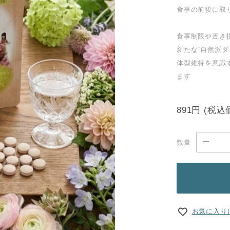
食事の前後に取
食事制限や置き
新たな“自然派
体型維持を意識
ます
891円
(税込
数量
お気に入り