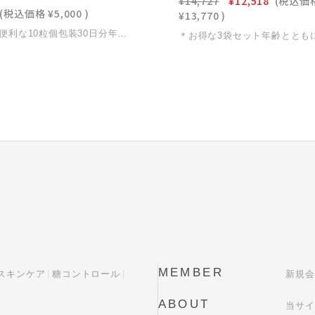
¥14,727
¥12,518
(税込価
(税込価格
¥5,000
)
¥13,770
)
＊携帯に便利な10粒個包装30日分年齢とともに落ちにくくなる体重、食後の重だるさ…**「紅菊姫」**は、国産無農薬菊芋に含まれる天然イヌリンが糖の吸収をゆるやかに整え、食事を楽しみながら無理なく体重管理をサポート食事の前後に取り入れるだけで、毎日の習慣にすっと溶け込みます食事制限や置き換えダイエットとは違い、食事にプラスするという新たな“自然派ダイエット・糖コントロールケア”として体型維持を意識する30代から、健康を守りたい70代まで、幅広く選ばれています
MEMBER
スキンケア
糖コントロール
新規会
ABOUT
当サイ