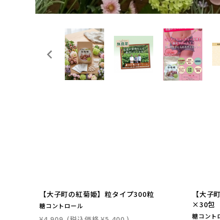
【大子町の紅菊姫】粒タイプ300粒
【大子町
×30包
糖コントロール
糖コント
¥4,909
(税込価格
¥5,400
)