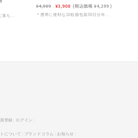
格
¥4,909
¥3,908
(税込価格
¥4,299
)
＊携帯に便利な10粒個包装30日分年齢とともに落ちにくくなる体重、食後の重だるさ…**「紅菊姫」**は、国産無農薬菊芋に含まれる天然イヌリンが糖の吸収をゆるやかに整え、食事を楽しみながら無理なく体重管理をサポート食事の前後に取り入れるだけで、毎日の習慣にすっと溶け込みます食事制限や置き換えダイエットとは違い、食事にプラスするという新たな“自然派ダイエット・糖コントロールケア”として体型維持を意識する30代から、健康を守りたい70代まで、幅広く選ばれています
＊お得な3袋セット年齢とともに落ちにくくなる体重、食後の重だるさ…**「紅菊姫」**は、国産無農薬菊芋に含まれる天然イヌリンが糖の吸収をゆるやかに整え、食事を楽しみながら無理なく体重管理をサポート食事の前後に取り入れるだけで、毎日の習慣にすっと溶け込みます食事制限や置き換えダイエットとは違い、食事にプラスするという新たな“自然派ダイエット・糖コントロールケア”として体型維持を意識する30代から、健康を守りたい70代まで、幅広く選ばれています
員登録
ログイン
トについて
ブランドコラム
お知らせ