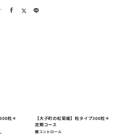
ア
00粒＊
【大子町の紅菊姫】粒タイプ300粒＊
定期コース
糖コントロール