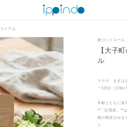
トライアル
糖コントロール
【大子町
ル
※※※ まずは
＊5日分（10粒
年齢とともに落
**「紅菊姫」*
糖の吸収をゆる
ト