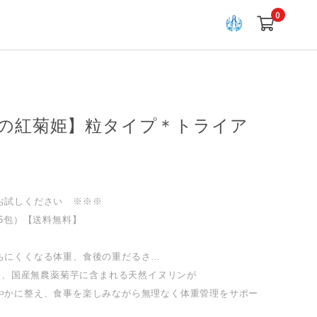
0
の紅菊姫】粒タイプ＊トライア
お試しください ※※※
×5包）【送料無料】
ちにくくなる体重、食後の重だるさ…
*は、国産無農薬菊芋に含まれる天然イヌリンが
やかに整え、食事を楽しみながら無理なく体重管理をサポー