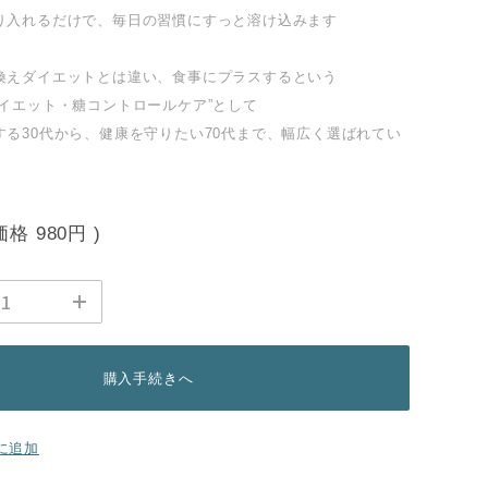
り入れるだけで、毎日の習慣にすっと溶け込みます
換えダイエットとは違い、食事にプラスするという
ダイエット・糖コントロールケア”として
する30代から、健康を守りたい70代まで、幅広く選ばれてい
価格
980円
)
購入手続きへ
に追加