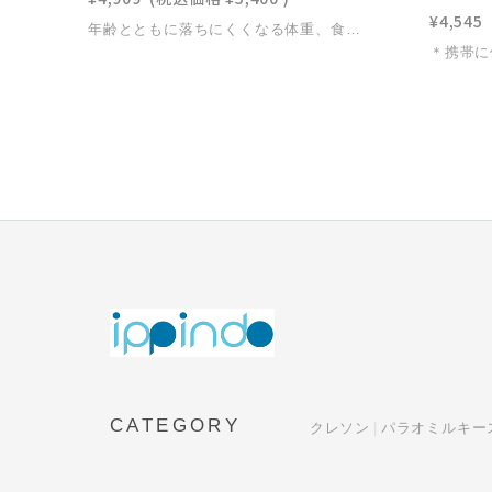
¥4,545
年齢とともに落ちにくくなる体重、食後の重だるさ…**「紅菊姫」**は、国産無農薬菊芋に含まれる天然イヌリンが糖の吸収をゆるやかに整え、食事を楽しみながら無理なく体重管理をサポート食事の前後に取り入れるだけで、毎日の習慣にすっと溶け込みます食事制限や置き換えダイエットとは違い、食事にプラスするという新たな“自然派ダイエット・糖コントロールケア”として体型維持を意識する30代から、健康を守りたい70代まで、幅広く選ばれています
CATEGORY
クレソン
パラオミルキー