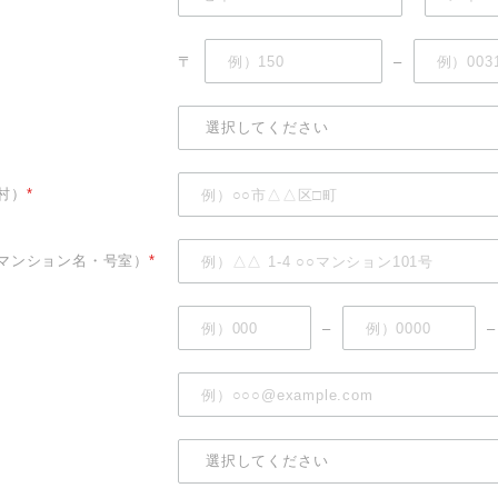
〒
–
村）
*
マンション名・号室）
*
–
–